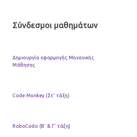
Σύνδεσμοι μαθημάτων
Δημιουργία εφαρμογής Μηχανικής
Μάθησης
Code Monkey (Στ' τάξη)
RoboCodo (Β' & Γ' τάξη)