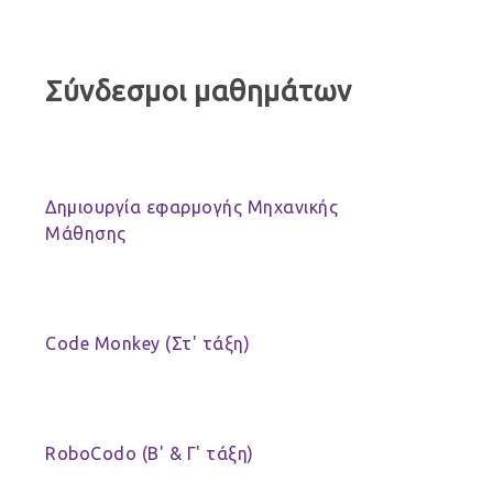
Σύνδεσμοι μαθημάτων
Δημιουργία εφαρμογής Μηχανικής
Μάθησης
Code Monkey (Στ' τάξη)
RoboCodo (Β' & Γ' τάξη)