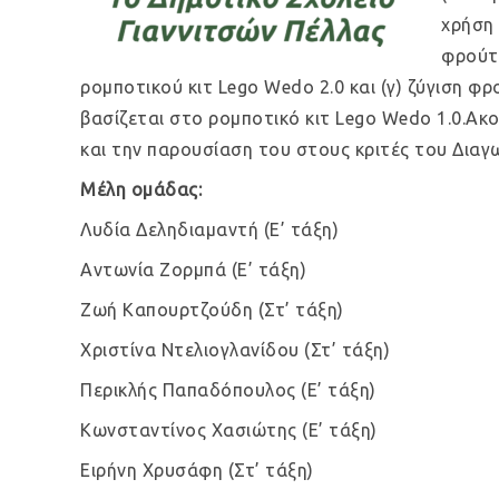
χρήση 
φρούτω
ρομποτικού κιτ Lego Wedo 2.0 και (γ) ζύγιση φ
βασίζεται στο ρομποτικό κιτ Lego Wedo 1.0.Α
και την παρουσίαση του στους κριτές του Διαγ
Μέλη ομάδας:
Λυδία Δεληδιαμαντή (Ε’ τάξη)
Αντωνία Ζορμπά (Ε’ τάξη)
Ζωή Καπουρτζούδη (Στ’ τάξη)
Χριστίνα Ντελιογλανίδου (Στ’ τάξη)
Περικλής Παπαδόπουλος (Ε’ τάξη)
Κωνσταντίνος Χασιώτης (Ε’ τάξη)
Ειρήνη Χρυσάφη (Στ’ τάξη)