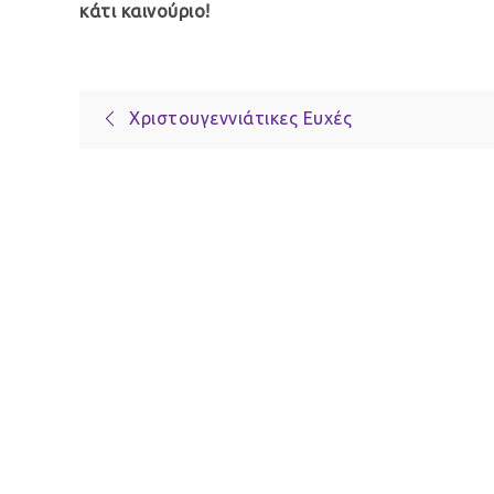
κάτι καινούριο!
Πλοήγηση
Χριστουγεννιάτικες Ευχές
άρθρων