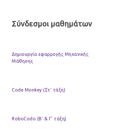
Σύνδεσμοι μαθημάτων
Δημιουργία εφαρμογής Μηχανικής
Μάθησης
Code Monkey (Στ' τάξη)
RoboCodo (Β' & Γ' τάξη)