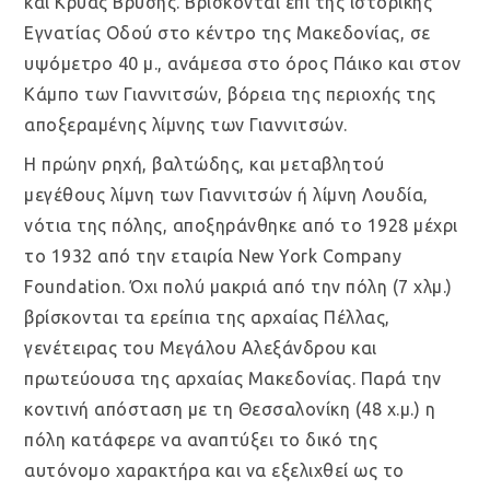
και Κρύας Βρύσης. Βρίσκονται επί της ιστορικής
Εγνατίας Οδού στο κέντρο της Μακεδονίας, σε
υψόμετρο 40 μ., ανάμεσα στο όρος Πάικο και στον
Κάμπο των Γιαννιτσών, βόρεια της περιοχής της
αποξεραμένης λίμνης των Γιαννιτσών.
Η πρώην ρηχή, βαλτώδης, και μεταβλητού
μεγέθους λίμνη των Γιαννιτσών ή λίμνη Λουδία,
νότια της πόλης, αποξηράνθηκε από το 1928 μέχρι
το 1932 από την εταιρία New York Company
Foundation. Όχι πολύ μακριά από την πόλη (7 χλμ.)
βρίσκονται τα ερείπια της αρχαίας Πέλλας,
γενέτειρας του Μεγάλου Αλεξάνδρου και
πρωτεύουσα της αρχαίας Μακεδονίας. Παρά την
κοντινή απόσταση με τη Θεσσαλονίκη (48 χ.μ.) η
πόλη κατάφερε να αναπτύξει το δικό της
αυτόνομο χαρακτήρα και να εξελιχθεί ως το