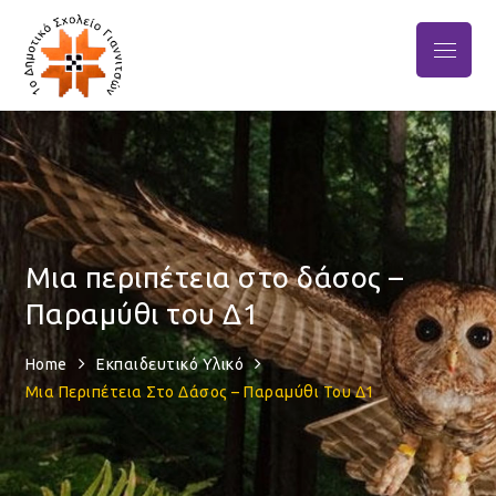
Skip
to
Menu
1ο Δημοτικό Σχολείο
content
το σχολείο της καρδιάς μας
Γιαννιτσών
Μια περιπέτεια στο δάσος –
Παραμύθι του Δ1
Home
Εκπαιδευτικό Υλικό
Μια Περιπέτεια Στο Δάσος – Παραμύθι Του Δ1