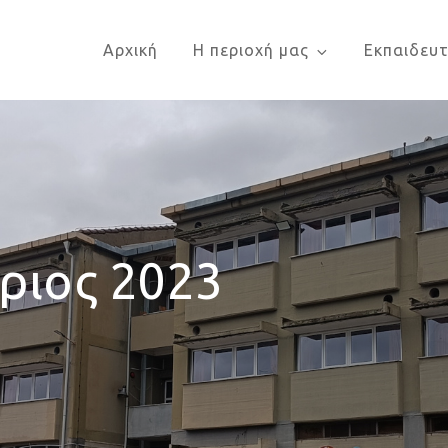
Αρχική
Η περιοχή μας
Εκπαιδευτ
λείο Γιαννιτσών
ριος 2023