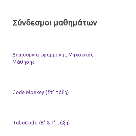
Σύνδεσμοι μαθημάτων
Δημιουργία εφαρμογής Μηχανικής
Μάθησης
Code Monkey (Στ' τάξη)
RoboCodo (Β' & Γ' τάξη)